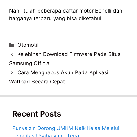
Nah, itulah beberapa daftar motor Benelli dan
harganya terbaru yang bisa diketahui.
Categories
Otomotif
Post
Kelebihan Download Firmware Pada Situs
navigation
Samsung Official
Cara Menghapus Akun Pada Aplikasi
Wattpad Secara Cepat
Recent Posts
PunyaIzin Dorong UMKM Naik Kelas Melalui
Legalitas Usaha yang Tepat