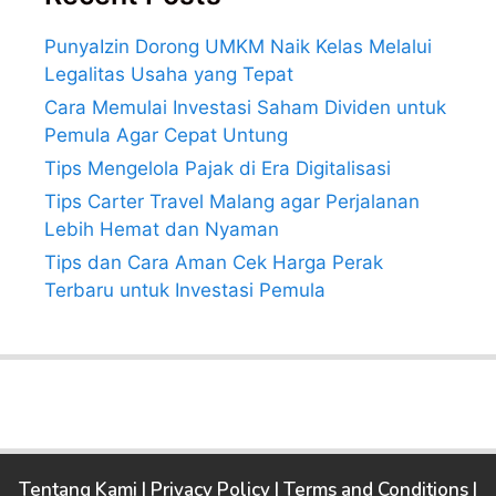
PunyaIzin Dorong UMKM Naik Kelas Melalui
Legalitas Usaha yang Tepat
Cara Memulai Investasi Saham Dividen untuk
Pemula Agar Cepat Untung
Tips Mengelola Pajak di Era Digitalisasi
Tips Carter Travel Malang agar Perjalanan
Lebih Hemat dan Nyaman
Tips dan Cara Aman Cek Harga Perak
Terbaru untuk Investasi Pemula
Tentang Kami
|
Privacy Policy
|
Terms and Conditions
|