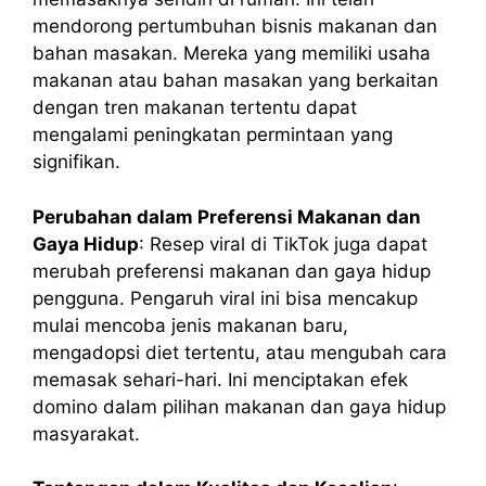
mendorong pertumbuhan bisnis makanan dan
bahan masakan. Mereka yang memiliki usaha
makanan atau bahan masakan yang berkaitan
dengan tren makanan tertentu dapat
mengalami peningkatan permintaan yang
signifikan.
Perubahan dalam Preferensi Makanan dan
Gaya Hidup
: Resep viral di TikTok juga dapat
merubah preferensi makanan dan gaya hidup
pengguna. Pengaruh viral ini bisa mencakup
mulai mencoba jenis makanan baru,
mengadopsi diet tertentu, atau mengubah cara
memasak sehari-hari. Ini menciptakan efek
domino dalam pilihan makanan dan gaya hidup
masyarakat.