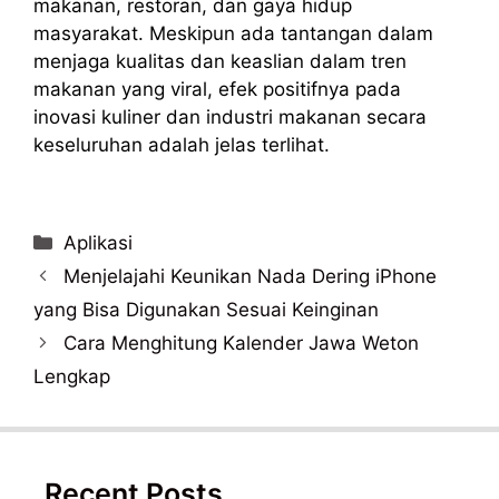
makanan, restoran, dan gaya hidup
masyarakat. Meskipun ada tantangan dalam
menjaga kualitas dan keaslian dalam tren
makanan yang viral, efek positifnya pada
inovasi kuliner dan industri makanan secara
keseluruhan adalah jelas terlihat.
Categories
Aplikasi
Post
Menjelajahi Keunikan Nada Dering iPhone
navigation
yang Bisa Digunakan Sesuai Keinginan
Cara Menghitung Kalender Jawa Weton
Lengkap
Recent Posts