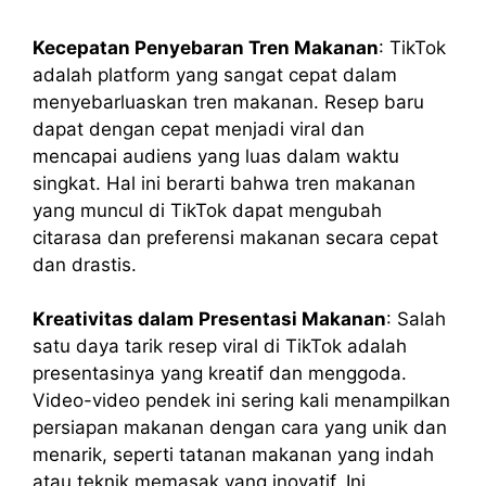
Kecepatan Penyebaran Tren Makanan
: TikTok
adalah platform yang sangat cepat dalam
menyebarluaskan tren makanan. Resep baru
dapat dengan cepat menjadi viral dan
mencapai audiens yang luas dalam waktu
singkat. Hal ini berarti bahwa tren makanan
yang muncul di TikTok dapat mengubah
citarasa dan preferensi makanan secara cepat
dan drastis.
Kreativitas dalam Presentasi Makanan
: Salah
satu daya tarik resep viral di TikTok adalah
presentasinya yang kreatif dan menggoda.
Video-video pendek ini sering kali menampilkan
persiapan makanan dengan cara yang unik dan
menarik, seperti tatanan makanan yang indah
atau teknik memasak yang inovatif. Ini