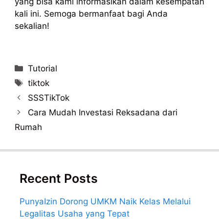
yang bisa kami informasikan dalam kesempatan
kali ini. Semoga bermanfaat bagi Anda
sekalian!
Categories
Tutorial
Tags
tiktok
Post
SSSTikTok
navigation
Cara Mudah Investasi Reksadana dari
Rumah
Recent Posts
PunyaIzin Dorong UMKM Naik Kelas Melalui
Legalitas Usaha yang Tepat