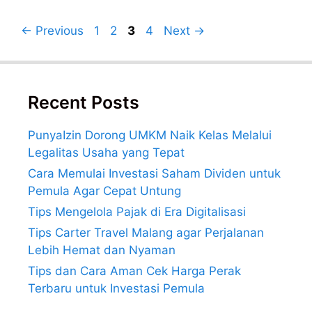
Post
Page
Page
Page
Page
←
Previous
1
2
3
4
Next
→
navigation
Recent Posts
PunyaIzin Dorong UMKM Naik Kelas Melalui
Legalitas Usaha yang Tepat
Cara Memulai Investasi Saham Dividen untuk
Pemula Agar Cepat Untung
Tips Mengelola Pajak di Era Digitalisasi
Tips Carter Travel Malang agar Perjalanan
Lebih Hemat dan Nyaman
Tips dan Cara Aman Cek Harga Perak
Terbaru untuk Investasi Pemula