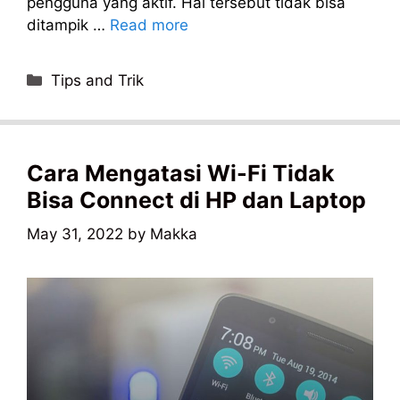
pengguna yang aktif. Hal tersebut tidak bisa
ditampik …
Read more
Categories
Tips and Trik
Cara Mengatasi Wi-Fi Tidak
Bisa Connect di HP dan Laptop
May 31, 2022
by
Makka